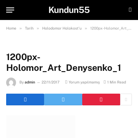
Kundun55
»
»
»
Home
Tarih
Holodomor Holokost’u
1200px-Holomor_Art_Denysenko_1
1200px-
Holomor_Art_Denysenko_1
By
admin
22/11/2017
Yorum yapılmamış
1 Min Read