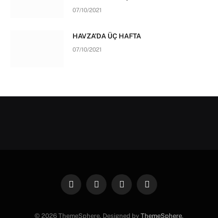
07/10/2021
HAVZA’DA ÜÇ HAFTA
07/10/2021
Facebook
X
Instagram
Pinterest
(Twitter)
© 2026 ThemeSphere. Designed by
ThemeSphere
.