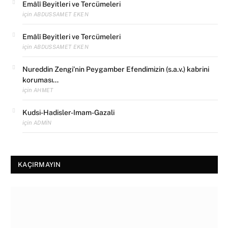
Emâlî Beyitleri ve Tercümeleri
için
ABDUSSAMET EKEN
Emâlî Beyitleri ve Tercümeleri
için
ABDUSSAMET EKEN
Nureddin Zengi’nin Peygamber Efendimizin (s.a.v.) kabrini
koruması…
için
AHMET
Kudsi-Hadisler-Imam-Gazali
için
ADMIN
KAÇIRMAYIN