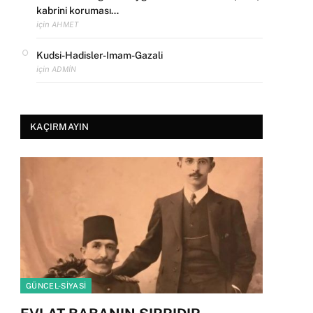
kabrini koruması…
için
AHMET
Kudsi-Hadisler-Imam-Gazali
için
ADMIN
KAÇIRMAYIN
GÜNCEL-SIYASI