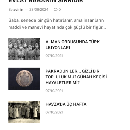
EVLAT BABANIN SIRRIDIR
By
admin
23/06/2024
0
Baba, senede bir gün hatırlanır, ama insanların
maddi ve manevi hayatında çok güçlü bir figür…
ALMAN ORDUSUNDA TÜRK
LEJYONLARI
07/10/2021
PAKRADUNİLER… GİZLİ BİR
TOPLULUK MU? GÜNAH KEÇİSİ
HAYALETLER Mİ?
07/10/2021
HAVZA’DA ÜÇ HAFTA
07/10/2021