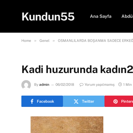
Kundun55
Ana Sayfa
Abdü
»
»
Home
Genel
OSMANLILARDA BOŞANMA SADECE ERKEĞİN
Kadi huzurunda kadın
By
admin
06/02/2018
Yorum yapılmamış
1 Min
Facebook
Twitter
Pinter