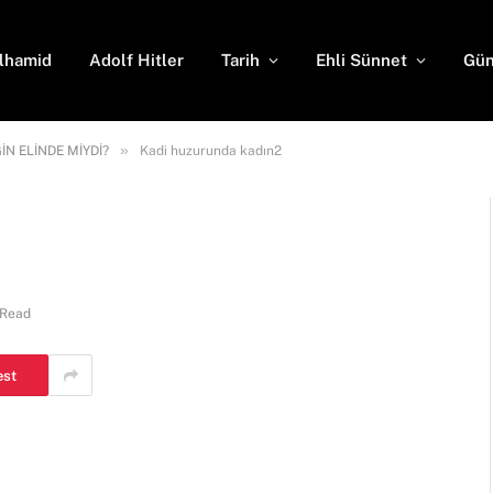
lhamid
Adolf Hitler
Tarih
Ehli Sünnet
Gün
»
 ELİNDE MİYDİ?
Kadi huzurunda kadın2
2
 Read
est