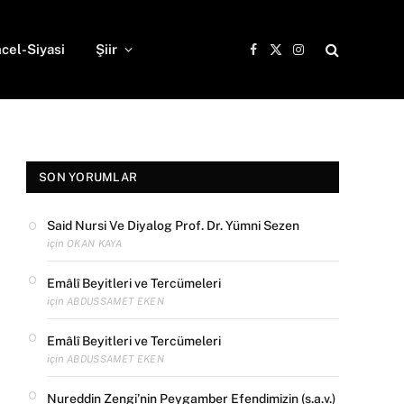
cel-Siyasi
Şiir
Facebook
X
Instagram
(Twitter)
SON YORUMLAR
Said Nursi Ve Diyalog Prof. Dr. Yümni Sezen
için
OKAN KAYA
Emâlî Beyitleri ve Tercümeleri
için
ABDUSSAMET EKEN
Emâlî Beyitleri ve Tercümeleri
için
ABDUSSAMET EKEN
Nureddin Zengi’nin Peygamber Efendimizin (s.a.v.)