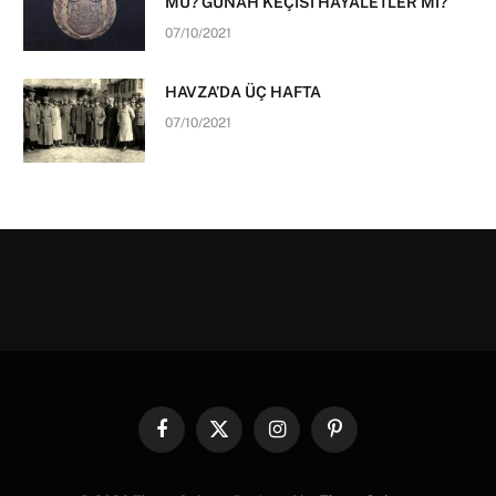
MU? GÜNAH KEÇİSİ HAYALETLER Mİ?
07/10/2021
HAVZA’DA ÜÇ HAFTA
07/10/2021
Facebook
X
Instagram
Pinterest
(Twitter)