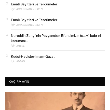
Emâlî Beyitleri ve Tercümeleri
için
ABDUSSAMET EKEN
Emâlî Beyitleri ve Tercümeleri
için
ABDUSSAMET EKEN
Nureddin Zengi’nin Peygamber Efendimizin (s.a.v.) kabrini
koruması…
için
AHMET
Kudsi-Hadisler-Imam-Gazali
için
ADMIN
KAÇIRMAYIN