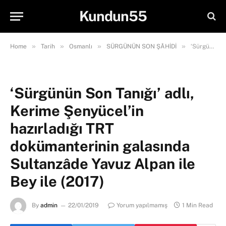
Kundun55
»
»
»
»
Home
Tarih
Osmanlı
SÜRGÜNÜN SON ŞÂHİDİ
‘Sürgünün Son Tanığı’ adlı, Kerime Şenyücel’in hazırladığı TRT dokümanterinin galasında Sultanzâde Yavuz Alpan ile Bey ile (2017)
‘Sürgünün Son Tanığı’ adlı,
Kerime Şenyücel’in
hazırladığı TRT
dokümanterinin galasında
Sultanzâde Yavuz Alpan ile
Bey ile (2017)
By
admin
22/01/2019
Yorum yapılmamış
1 Min Read