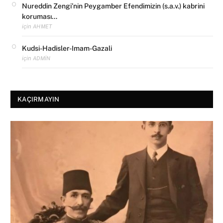
Nureddin Zengi’nin Peygamber Efendimizin (s.a.v.) kabrini
koruması…
için
AHMET
Kudsi-Hadisler-Imam-Gazali
için
ADMIN
KAÇIRMAYIN