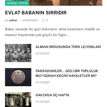
GÜNCEL-SIYASI
EVLAT BABANIN SIRRIDIR
By
admin
23/06/2024
0
Baba, senede bir gün hatırlanır, ama insanların maddi ve
manevi hayatında çok güçlü bir figür…
ALMAN ORDUSUNDA TÜRK LEJYONLARI
07/10/2021
PAKRADUNİLER… GİZLİ BİR TOPLULUK
MU? GÜNAH KEÇİSİ HAYALETLER Mİ?
07/10/2021
HAVZA’DA ÜÇ HAFTA
07/10/2021