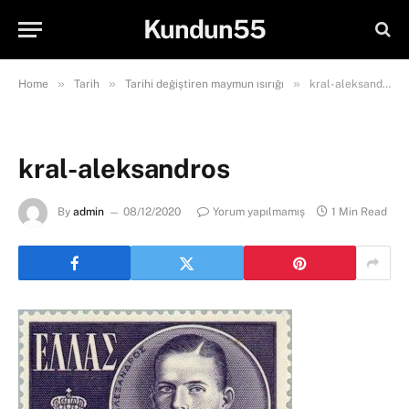
Kundun55
»
»
»
Home
Tarih
Tarihi değiştiren maymun ısırığı
kral-aleksandros
kral-aleksandros
By
admin
08/12/2020
Yorum yapılmamış
1 Min Read