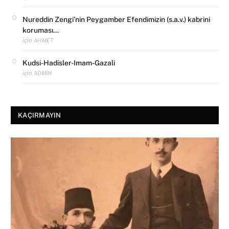
Nureddin Zengi’nin Peygamber Efendimizin (s.a.v.) kabrini
koruması…
için
AHMET
Kudsi-Hadisler-Imam-Gazali
için
ADMIN
KAÇIRMAYIN