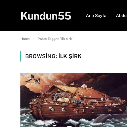
Kundun55
Ana Sayfa
Abdü
»
Home
Posts Tagged "ilk şirk"
BROWSING:
ILK ŞIRK