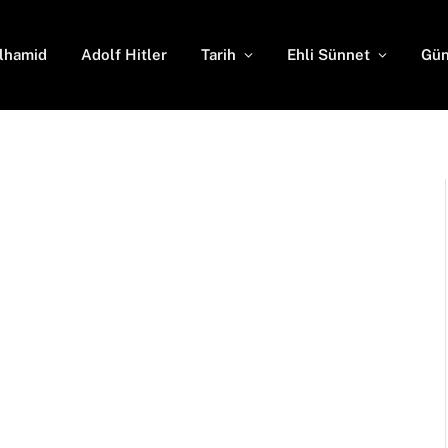
lhamid
Adolf Hitler
Tarih
Ehli Sünnet
Gün