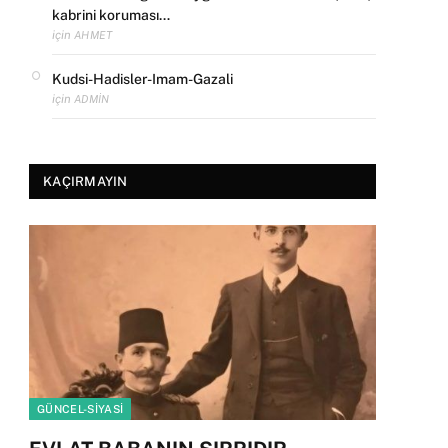
kabrini koruması…
için
AHMET
Kudsi-Hadisler-Imam-Gazali
için
ADMIN
KAÇIRMAYIN
GÜNCEL-SIYASI