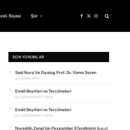
cel-Siyasi
Şiir
Facebook
X
Instagram
(Twitter)
SON YORUMLAR
Said Nursi Ve Diyalog Prof. Dr. Yümni Sezen
için
OKAN KAYA
Emâlî Beyitleri ve Tercümeleri
için
ABDUSSAMET EKEN
Emâlî Beyitleri ve Tercümeleri
için
ABDUSSAMET EKEN
Nureddin Zengi’nin Peygamber Efendimizin (s.a.v.)