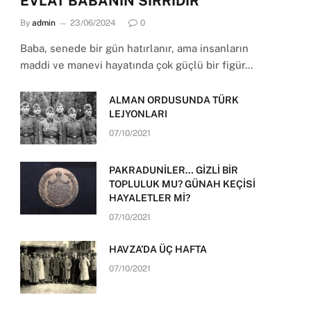
EVLAT BABANIN SIRRIDIR
By
admin
23/06/2024
0
Baba, senede bir gün hatırlanır, ama insanların
maddi ve manevi hayatında çok güçlü bir figür…
ALMAN ORDUSUNDA TÜRK
LEJYONLARI
07/10/2021
PAKRADUNİLER… GİZLİ BİR
TOPLULUK MU? GÜNAH KEÇİSİ
HAYALETLER Mİ?
07/10/2021
HAVZA’DA ÜÇ HAFTA
07/10/2021