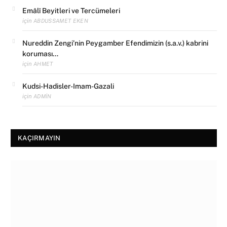
Emâlî Beyitleri ve Tercümeleri
için
ABDUSSAMET EKEN
Nureddin Zengi’nin Peygamber Efendimizin (s.a.v.) kabrini
koruması…
için
AHMET
Kudsi-Hadisler-Imam-Gazali
için
ADMIN
KAÇIRMAYIN