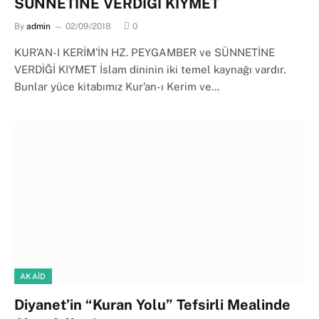
SÜNNETİNE VERDİĞİ KIYMET
By
admin
02/09/2018
0
KUR’AN-I KERİM’İN HZ. PEYGAMBER ve SÜNNETİNE
VERDİĞİ KIYMET İslam dininin iki temel kaynağı vardır.
Bunlar yüce kitabımız Kur’an-ı Kerim ve…
AKAID
Diyanet’in “Kuran Yolu” Tefsirli Mealinde