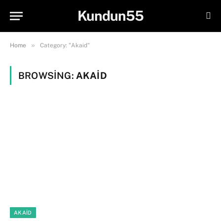
Kundun55
»
Home
Category: "Akaid"
BROWSING:
AKAID
AKAID