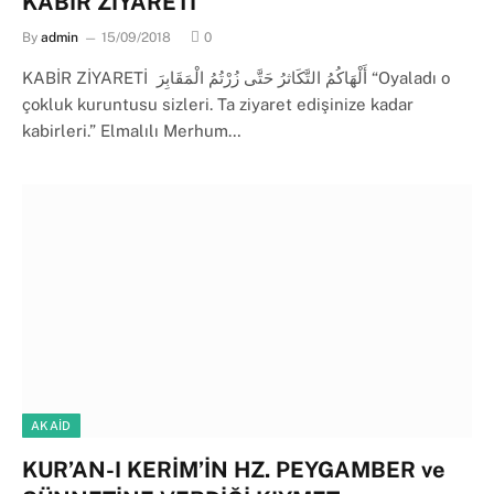
KABİR ZİYARETİ
By
admin
15/09/2018
0
KABİR ZİYARETİ ‎ أَلْهَاكُمُ التَّكَاثرُ حَتَّى زُرْتُمُ الْمَقَابِرَ “Oyaladı o
çokluk kuruntusu sizleri. Ta ziyaret edişinize kadar
kabirleri.” Elmalılı Merhum…
AKAID
KUR’AN-I KERİM’İN HZ. PEYGAMBER ve