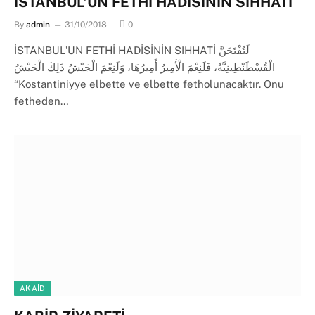
İSTANBUL’UN FETHİ HADİSİNİN SIHHATİ
By
admin
31/10/2018
0
İSTANBUL’UN FETHİ HADİSİNİN SIHHATİ لَتُفْتَحَنَّ
الْقُسْطَنْطِينِيَّةُ، فَلَنِعْمَ الْأَمِيرُ أَمِيرُهَا، وَلَنِعْمَ الْجَيْشُ ذَلِكَ الْجَيْشُ
“Kostantiniyye elbette ve elbette fetholunacaktır. Onu
fetheden…
AKAID