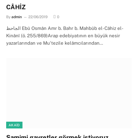
CÂHİZ
By
admin
22/06/2019
0
الجاحظ Ebû Osmân Amr b. Bahr b. Mahbûb el-Câhiz el-
Kinânî (ö. 255/869)Arap edebiyatının en büyük nesir
yazarlarından ve Mu‘tezile kelâmcılarından…
AKAID
Samimi gayretler görmek istiyoruz…