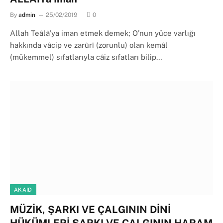
By
admin
25/02/2019
0
Allah Teâlâ’ya iman etmek demek; O’nun yüce varlığı
hakkında vâcip ve zarûrî (zorunlu) olan kemâl
(mükemmel) sıfatlarıyla câiz sıfatları bilip…
AKAID
MÜZİK, ŞARKI VE ÇALGININ DİNİ