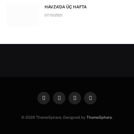
HAVZA’DA ÜÇ HAFTA
07/10/2021
Facebook
X
Instagram
Pinterest
(Twitter)
© 2026 ThemeSphere. Designed by
ThemeSphere
.