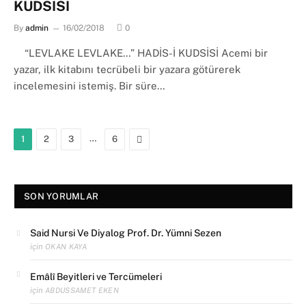
KUDSİSİ
By
admin
16/02/2018
0
“LEVLAKE LEVLAKE…” HADİS-İ KUDSİSİ Acemi bir
yazar, ilk kitabını tecrübeli bir yazara götürerek
incelemesini istemiş. Bir süre…
…
Next
1
2
3
6
SON YORUMLAR
Said Nursi Ve Diyalog Prof. Dr. Yümni Sezen
için
OKAN KAYA
Emâlî Beyitleri ve Tercümeleri
için
ABDUSSAMET EKEN