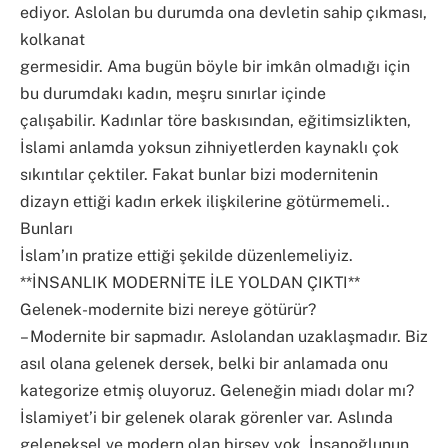
ediyor. Aslolan bu durumda ona devletin sahip çıkması,
kolkanat
germesidir. Ama bugün böyle bir imkân olmadığı için
bu durumdakı kadın, meşru sınırlar içinde
çalışabilir. Kadınlar töre baskısından, eğitimsizlikten,
İslami anlamda yoksun zihniyetlerden kaynaklı çok
sıkıntılar çektiler. Fakat bunlar bizi modernitenin
dizayn ettiği kadın erkek ilişkilerine götürmemeli..
Bunları
İslam’ın pratize ettiği şekilde düzenlemeliyiz.
**İNSANLIK MODERNİTE İLE YOLDAN ÇIKTI**
Gelenek-modernite bizi nereye götürür?
– Modernite bir sapmadır. Aslolandan uzaklaşmadır. Biz
asıl olana gelenek dersek, belki bir anlamada onu
kategorize etmiş oluyoruz. Geleneğin miadı dolar mı?
İslamiyet’i bir gelenek olarak görenler var. Aslında
geleneksel ve modern olan birşey yok. İnsanoğlunun