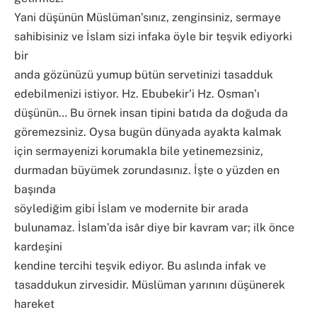
Yani düşünün Müslüman’sınız, zenginsiniz, sermaye
sahibisiniz ve İslam sizi infaka öyle bir teşvik ediyorki
bir
anda gözünüzü yumup bütün servetinizi tasadduk
edebilmenizi istiyor. Hz. Ebubekir’i Hz. Osman’ı
düşünün… Bu örnek insan tipini batıda da doğuda da
göremezsiniz. Oysa bugün dünyada ayakta kalmak
için sermayenizi korumakla bile yetinemezsiniz,
durmadan büyümek zorundasınız. İşte o yüzden en
başında
söylediğim gibi İslam ve modernite bir arada
bulunamaz. İslam’da isâr diye bir kavram var; ilk önce
kardeşini
kendine tercihi teşvik ediyor. Bu aslında infak ve
tasaddukun zirvesidir. Müslüman yarınını düşünerek
hareket