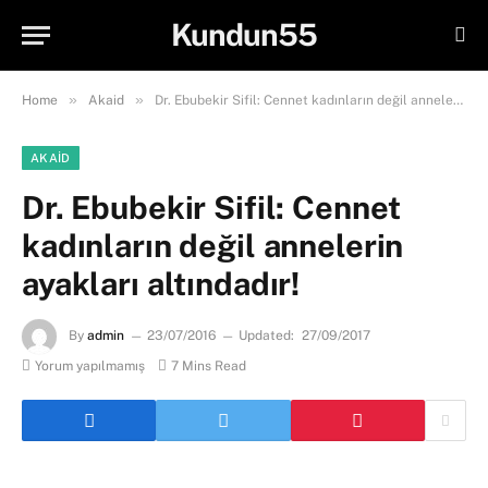
Kundun55
»
»
Home
Akaid
Dr. Ebubekir Sifil: Cennet kadınların değil annelerin ayakları altındadır!
AKAID
Dr. Ebubekir Sifil: Cennet
kadınların değil annelerin
ayakları altındadır!
By
admin
23/07/2016
Updated:
27/09/2017
Yorum yapılmamış
7 Mins Read