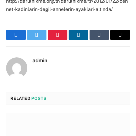
http://darulhikme.org.tr/darulhikme/tr/2012/01/22/cen
net-kadinlarin-degil-annelerin-ayaklari-altinda/
Facebook
Twitter
Pinterest
LinkedIn
Tumblr
Email
admin
RELATED
POSTS