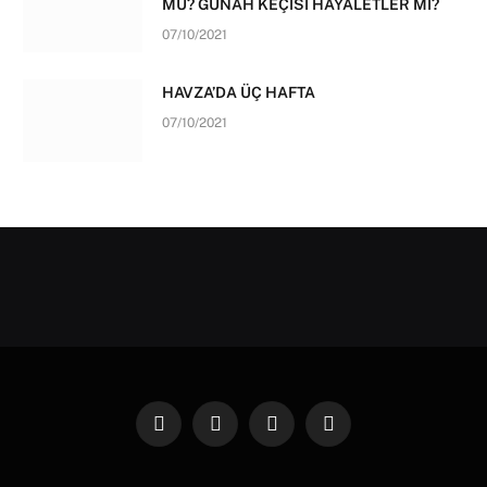
MU? GÜNAH KEÇİSİ HAYALETLER Mİ?
07/10/2021
HAVZA’DA ÜÇ HAFTA
07/10/2021
Facebook
X
Instagram
Pinterest
(Twitter)