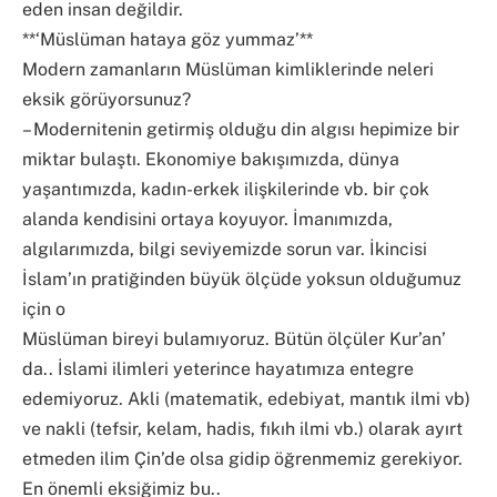
eden insan değildir.
**‘Müslüman hataya göz yummaz’**
Modern zamanların Müslüman kimliklerinde neleri
eksik görüyorsunuz?
– Modernitenin getirmiş olduğu din algısı hepimize bir
miktar bulaştı. Ekonomiye bakışımızda, dünya
yaşantımızda, kadın-erkek ilişkilerinde vb. bir çok
alanda kendisini ortaya koyuyor. İmanımızda,
algılarımızda, bilgi seviyemizde sorun var. İkincisi
İslam’ın pratiğinden büyük ölçüde yoksun olduğumuz
için o
Müslüman bireyi bulamıyoruz. Bütün ölçüler Kur’an’
da.. İslami ilimleri yeterince hayatımıza entegre
edemiyoruz. Akli (matematik, edebiyat, mantık ilmi vb)
ve nakli (tefsir, kelam, hadis, fıkıh ilmi vb.) olarak ayırt
etmeden ilim Çin’de olsa gidip öğrenmemiz gerekiyor.
En önemli eksiğimiz bu..