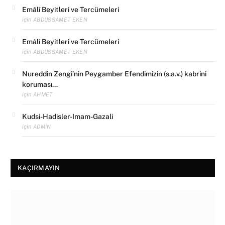
Emâlî Beyitleri ve Tercümeleri
için
ABDUSSAMET EKEN
Emâlî Beyitleri ve Tercümeleri
için
ABDUSSAMET EKEN
Nureddin Zengi’nin Peygamber Efendimizin (s.a.v.) kabrini
koruması…
için
AHMET
Kudsi-Hadisler-Imam-Gazali
için
ADMIN
KAÇIRMAYIN