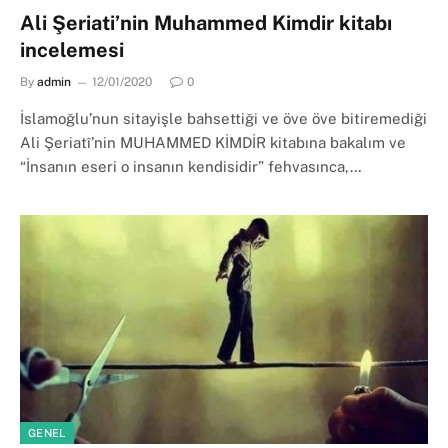
Ali Şeriati’nin Muhammed Kimdir kitabı
incelemesi
By
admin
12/01/2020
0
İslamoğlu’nun sitayişle bahsettiği ve öve öve bitiremediği
Ali Şeriatî’nin MUHAMMED KİMDİR kitabına bakalım ve
“İnsanın eseri o insanın kendisidir” fehvasınca,…
GENEL