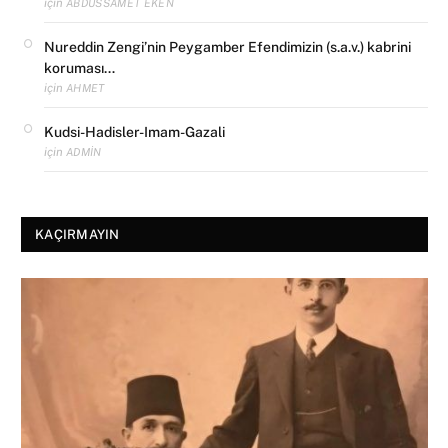
için
ABDUSSAMET EKEN
Nureddin Zengi’nin Peygamber Efendimizin (s.a.v.) kabrini
koruması…
için
AHMET
Kudsi-Hadisler-Imam-Gazali
için
ADMIN
KAÇIRMAYIN