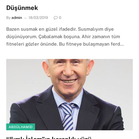
Düşünmek
By
admin
18/03/2019
0
Bazen susmak en güzel ifadedir. Susmalıyım diye
düşünüyorum. Çabalamak boşuna. Ahir zamanın tüm
fitneleri gözler önünde. Bu fitneye bulaşmayan ferd…
ABDÜLHAMID