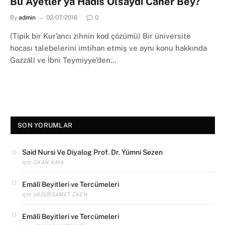
Bu Âyetler ya Hadis Olsaydı Caner Bey?
By
admin
02/07/2016
0
(Tipik bir Kur’ancı zihnin kod çözümü) Bir üniversite
hocası talebelerini imtihan etmiş ve aynı konu hakkında
Gazzâlî ve İbni Teymiyye’den…
SON YORUMLAR
Said Nursi Ve Diyalog Prof. Dr. Yümni Sezen
için
OKAN KAYA
Emâlî Beyitleri ve Tercümeleri
için
ABDUSSAMET EKEN
Emâlî Beyitleri ve Tercümeleri