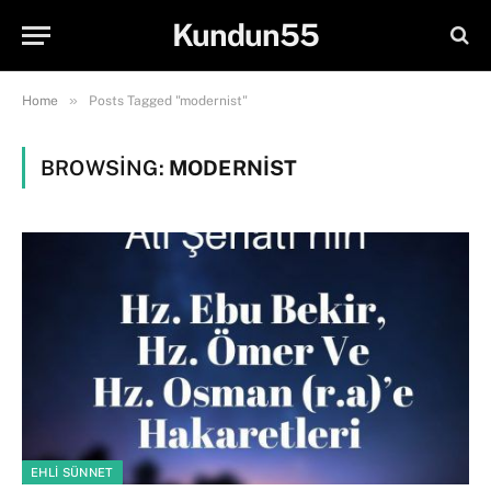
Kundun55
»
Home
Posts Tagged "modernist"
BROWSING:
MODERNIST
EHLI SÜNNET