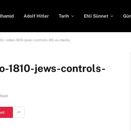
lhamid
Adolf Hitler
Tarih
Ehli Sünnet
Gün
tic-video-1810-jews-controls-90-us-media
eo-1810-jews-controls-
 Read
est