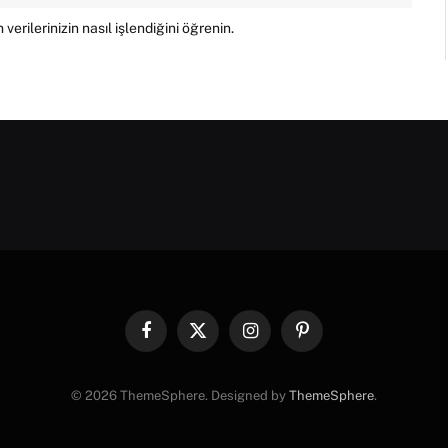
verilerinizin nasıl işlendiğini öğrenin.
Facebook
X
Instagram
Pinterest
(Twitter)
© 2026 ThemeSphere. Designed by
ThemeSphere
.