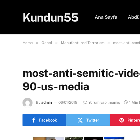
Kundun55
Ana Sayfa
Abdü
»
»
»
Home
Genel
Manufactured Terrorism
most-anti-semi
most-anti-semitic-vid
90-us-media
By
admin
06/01/2018
Yorum yapılmamış
1 Min
Facebook
Twitter
Pinter