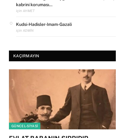
kabrini koruması…
için
AHMET
Kudsi-Hadisler-Imam-Gazali
için
ADMIN
KAÇIRMAYIN
GÜNCEL-SIYASI