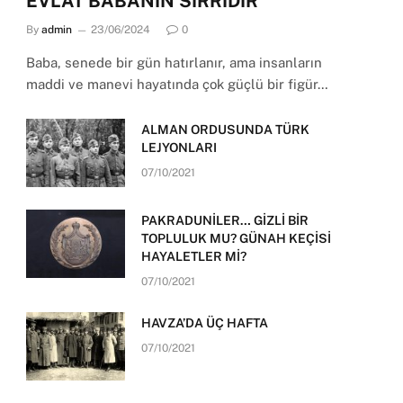
EVLAT BABANIN SIRRIDIR
By
admin
23/06/2024
0
Baba, senede bir gün hatırlanır, ama insanların
maddi ve manevi hayatında çok güçlü bir figür…
ALMAN ORDUSUNDA TÜRK
LEJYONLARI
07/10/2021
PAKRADUNİLER… GİZLİ BİR
TOPLULUK MU? GÜNAH KEÇİSİ
HAYALETLER Mİ?
07/10/2021
HAVZA’DA ÜÇ HAFTA
07/10/2021