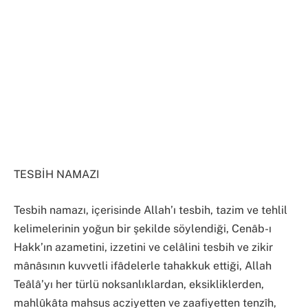
TESBİH NAMAZI
Tesbih namazı, içerisinde Allah’ı tesbih, tazim ve tehlil
kelimelerinin yoğun bir şekilde söylendiği, Cenâb-ı
Hakk’ın azametini, izzetini ve celâlini tesbih ve zikir
mânâsının kuvvetli ifâdelerle tahakkuk ettiği, Allah
Teâlâ’yı her türlü noksanlıklardan, eksikliklerden,
mahlûkâta mahsus acziyetten ve zaafiyetten tenzîh,