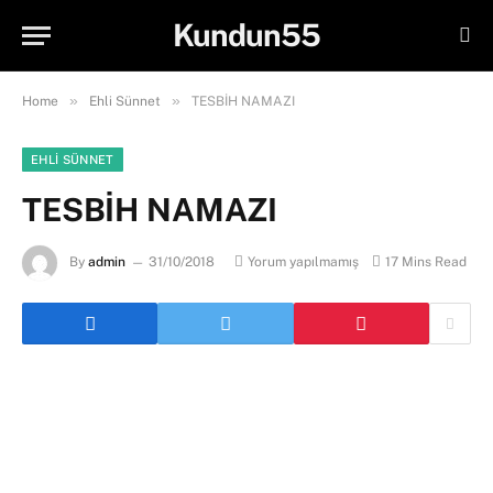
Kundun55
»
»
Home
Ehli Sünnet
TESBİH NAMAZI
EHLI SÜNNET
TESBİH NAMAZI
By
admin
31/10/2018
Yorum yapılmamış
17 Mins Read