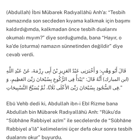
(Abdullah) İbni Mübarek Radıyallâhü Anh’a: “Tesbih
namazında son secdeden kıyama kalkmak için başımı
kaldırdığımda, kalkmadan önce tesbih dualarını
okumalı mıyım?” diye sorduğumda, bana “Hayır, o
ka’de (oturma) namazın sünnetinden değildir” diye
cevab verdi.
قَالَ أَبُو وَهْبٍ: وَ أَخْبَرَنِى عَبْدُ العَزِيزِ بْنُ أَبِى رِزْمَةَ، عَنْ عَبْدِ اللَّهِ
(ابن المبارك) أَنَّهُ قَالَ: “يَبْدَأُ فِى الرُّكُوعِ بِسُبْحَانَ رَبِّىَ العَظِيمِ، وَ
فِى السُّجُودِ بِسُبْحَانَ رَبِّىَ الأَعْلَى ثَلَاثًا، ثُمَّ يُسَبِّحُ التَّسْبِيحَاتِ.”
Ebû Vehb dedi ki, Abdullah ibn-i Ebî Rizme bana
Abdullah bin Mübarek Radıyallâhü Anh: “Rüku’da
“Sûbhâne Rabbiyel azîm” ile secdelerde de “Sûbhâne
Rabbiyel a’lâ” kelimelerini üçer defa okur sonra tesbih
dualarını okur” buyurdu.