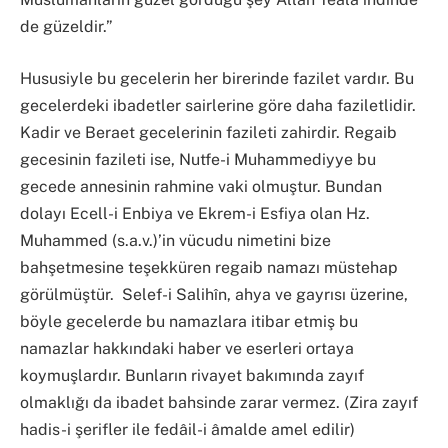
de güzeldir.”
​Hususiyle bu gecelerin her birerinde fazilet vardır. Bu
gecelerdeki ibadetler sairlerine göre daha faziletlidir.
Kadir ve Beraet gecelerinin fazileti zahirdir. Regaib
gecesinin fazileti ise, Nutfe-i Muhammediyye bu
gecede annesinin rahmine vaki olmuştur. Bundan
dolayı Ecell-i Enbiya ve Ekrem-i Esfiya olan Hz.
Muhammed (s.a.v.)’in vücudu nimetini bize
bahşetmesine teşekküren regaib namazı müstehap
görülmüştür.
Selef-i Salihîn, ahya ve gayrısı üzerine,
böyle gecelerde bu namazlara itibar etmiş bu
namazlar hakkındaki haber ve eserleri ortaya
koymuşlardır. Bunların rivayet bakımında zayıf
olmaklığı da ibadet bahsinde zarar vermez. (Zira zayıf
hadis-i şerifler ile fedâil-i âmalde amel edilir)