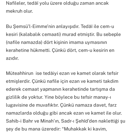
Nafileler, tedâî yolu üzere olduğu zaman ancak
mekruh olur.
​Bu Şemsü’l-Eimme’nin anlayışıdır. Tedâî ile cem-u
kesiri (kalabalık cemaati) murad etmiştir. Bu sebeple
(nafile namazda) dört kişinin imama uymasının
kerahetine hükmetti. Çünkü dört, cem-u kesirin en
azıdır.
​Müteahhirun
ise tedâiyi ezan ve kamet olarak tefsir
etmişlerdir. Çünkü nafile için ezan ve kameti takdim
ederek cemaat yapmanın kerahetinde tartışma da
gizlilik de yoktur. Yine böylece bu tefsir manay-ı
lugavisine de muvafıktır. Çünkü namaza davet, farz
namazlarda olduğu gibi ancak ezan ve kamet ile olur.
Sahib-i Bahr ve Minah’ın, Sadr-ı Şehîd’den naklettiği şu
şey de bu mana üzeredir: “Muhakkak ki kavim,