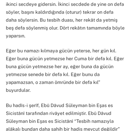
ikinci secdeye gidersin. İkinci secdede de yine on defa
söyler, başını kaldırdığında (oturur) tekrar on defa
daha söylersin. Bu tesbih duası, her rekât da yetmiş
beş defa söylenmiş olur. Dört rekâtın tamamında böyle
yaparsın.
Eğer bu namazı kılmaya gücün yeterse, her gün kıl.
Eğer buna gücün yetmezse her Cuma bir defa kıl. Eğer
buna gücün yetmezse her ay, eğer buna da gücün
yetmezse senede bir defa kıl. Eğer bunu da
yapamazsan, o zaman ömründe bir defa kıl”
buyurdular.
Bu hadîs-i şerîf, Ebû Dâvud Süleyman bin Eşas es
Sicistânî tarafından rivâyet edilmiştir. Ebû Dâvud
Süleyman bin Eşas es Sicistânî “Tesbih namazıyla
alâkalı bundan daha sahih bir hadis mevcut değildir”