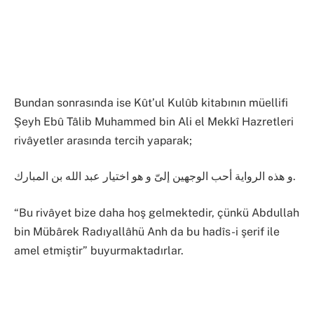
Bundan sonrasında ise Kût’ul Kulûb kitabının müellifi
Şeyh Ebû Tâlib Muhammed bin Ali el Mekkî Hazretleri
rivâyetler arasında tercih yaparak;
و هذه الرواية أحب الوجهين إلىّ و هو اختيار عبد الله بن المبارك.
“Bu rivâyet bize daha hoş gelmektedir, çünkü Abdullah
bin Mübârek Radıyallâhü Anh da bu hadîs-i şerif ile
amel etmiştir” buyurmaktadırlar.