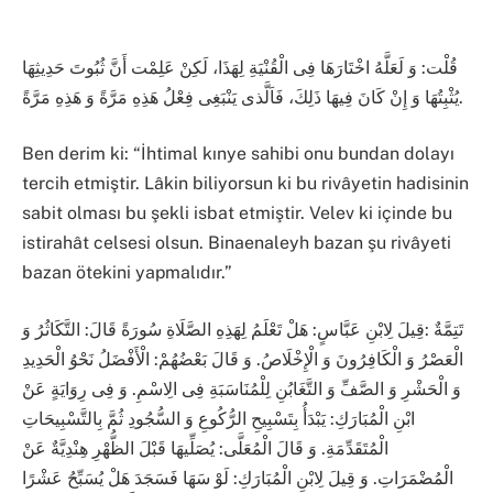
قُلْت: وَ لَعَلَّهُ اخْتَارَهَا فِى الْقُنْيَةِ لِهَذَا، لَكِنْ عَلِمْت أَنَّ ثُبُوتَ حَدِيثِهَا
يُثْبِتُهَا وَ إِنْ كَانَ فِيهَا ذَلِكَ، فَاَلَّذى يَنْبَغِى فِعْلُ هَذِهِ مَرَّةً وَ هَذِهِ مَرَّةً.
Ben derim ki: “İhtimal kınye sahibi onu bundan dolayı
tercih etmiştir. Lâkin biliyorsun ki bu rivâyetin hadisinin
sabit olması bu şekli isbat etmiştir. Velev ki içinde bu
istirahât celsesi olsun. Binaenaleyh bazan şu rivâyeti
bazan ötekini yapmalıdır.”
تَتِمَّةٌ :قِيلَ لِابْنِ عَبَّاسٍ: هَلْ تَعْلَمُ لِهَذِهِ الصَّلَاةِ سُورَةً قَالَ: التَّكَاثُرُ وَ
الْعَصْرُ وَ الْكَافِرُونَ وَ الْإِخْلَاصُ. وَ قَالَ بَعْضُهُمْ: الْأَفْضَلُ نَحْوُ الْحَدِيدِ
وَ الْحَشْرِ وَ الصَّفِّ وَ التَّغَابُنِ لِلْمُنَاسَبَةِ فِى الِاسْمِ. وَ فِى رِوَايَةٍ عَنْ
ابْنِ الْمُبَارَكِ: يَبْدَأُ بِتَسْبِيحِ الرُّكُوعِ وَ السُّجُودِ ثُمَّ بِالتَّسْبِيحَاتِ
الْمُتَقَدِّمَةِ. وَ قَالَ الْمُعَلَّى: يُصَلِّيهَا قَبْلَ الظُّهْرِ هِنْدِيَّةٌ عَنْ
الْمُضْمَرَاتِ. وَ قِيلَ لِابْنِ الْمُبَارَكِ: لَوْ سَهَا فَسَجَدَ هَلْ يُسَبِّحُ عَشْرًا