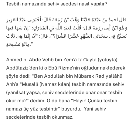
Tesbih namazında sehiv secdesi nasıl yapılır?
قال احمدُ بنُ عَبْدَةَ:حَدَّثَنَا وَهْبُ بْنُ زَمْعَةَ قَالَ: أَخْبَرَنِى عَبْدُ العَزِيزِ
وَ هُوَ ابْنُ أَبِى رِزْمَةَ قَالَ: قُلْتُ لِعَبْدِ اللَّهِ بْنِ المُبَارَكِ: “إِنْ سَهَا فِيهَا
يُسَبِّحُ فِى سَجْدَتَىِ السَّهْوِ عَشْرًا عَشْرًا؟”، قَالَ: “لَا، إِنَّمَا هِىَ ثَلَاثُ
مِائَةِ تَسْبِيحَةٍ.”
Ahmed b. Abde Vehb bin Zem’â tarîkıyla (yoluyla)
Abdülaziz’den ki o Ebû Rizme’nin oğludur naklederek
şöyle dedi: “Ben Abdullah bin Mübarek Radıyallâhü
Anh’a “Musallî (Namaz kılan) tesbih namazında sehiv
(yanılsa) yapsa, sehiv secdelerinde onar onar tesbih
okur mu?” dedim. O da bana “Hayır! Çünkü tesbih
namazı üç yüz tesbihtir” buyurdu.
Yani sehiv
secdelerinde tesbih okunmaz.