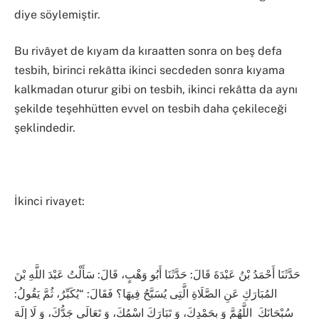
diye söylemiştir.
Bu rivâyet de kıyam da kıraatten sonra on beş defa
tesbih, birinci rekâtta ikinci secdeden sonra kıyama
kalkmadan oturur gibi on tesbih, ikinci rekâtta da aynı
şekilde teşehhütten evvel on tesbih daha çekileceği
şeklindedir.
İkinci rivayet:
حَدَّثَنَا أَحْمَدُ بْنُ عَبْدَةَ قَالَ: حَدَّثَنَا أَبُو وَهْبٍ، قَالَ: سَأَلْتُ عَبْدَ اللَّهِ بْنَ
المُبَارَكِ عَنِ الصَّلَاةِ الَّتِى يُسَبَّحُ فِيهَا؟ فَقَالَ: “يُكَبِّرُ، ثُمَّ يَقُولُ:
سُبْحَانَكَ
اللَّهُمَّ وَ بِحَمْدِكَ، وَ تَبَارَكَ اسْمُكَ، وَ تَعَالَى جَدُّكَ، وَ لَا إِلَهَ