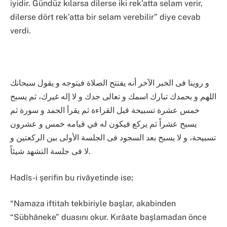
iyidir. Gündüz kılarsa dilerse iki rek’atta selam verir,
dilerse dört rek’atta bir selam verebilir” diye cevab
verdi.
و روينا فى الخبر الآخر أنه يفتتح الصلاة فيتوجه و يقول سبحانك
اللهم و بحمدك تبارك اسمك و تعالى جدك و لا إله غيرك، ثم يسبح
خمس عشرة تسبيحة قبل القراءة ثم يقرأ الحمد و سورة ثم
يسبح عشراً ثم يركع فيكون له في قيامه خمس و عشرون
تسبيحة، و لا يسبح بعد السجود فى الجلسة الأولى بين الركعتين و
لا فى جلسة التشهد شيئاً.
Hadîs-i şerifin bu rivâyetinde ise;
“Namaza iftitah tekbiriyle başlar, akabinden
“Sübhâneke” duasını okur. Kırâate başlamadan önce