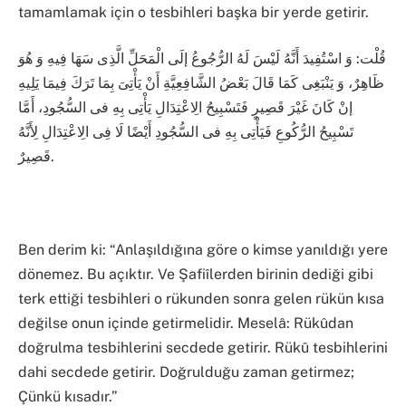
tamamlamak için o tesbihleri başka bir yerde getirir.
قُلْت: وَ اسْتُفِيدَ أَنَّهُ لَيْسَ لَهُ الرُّجُوعُ إلَى الْمَحَلِّ الَّذِى سَهَا فِيهِ وَ هُوَ
ظَاهِرٌ، وَ يَنْبَغِى كَمَا قَالَ بَعْضُ الشَّافِعِيَّةِ أَنْ يَأْتِىَ بِمَا تَرَكَ فِيمَا يَلِيهِ
إنْ كَانَ غَيْرَ قَصِيرٍ فَتَسْبِيحُ الِاعْتِدَالِ يَأْتِى بِهِ فى السُّجُودِ، أَمَّا
تَسْبِيحُ الرُّكُوعِ فَيَأْتِى بِهِ فى السُّجُودِ أَيْضًا لَا فِى الِاعْتِدَالِ لِأَنَّهُ
قَصِيرٌ.
Ben derim ki: “Anlaşıldığına göre o kimse yanıldığı yere
dönemez. Bu açıktır. Ve Şafiîlerden birinin dediği gibi
terk ettiği tesbihleri o rükunden sonra gelen rükün kısa
değilse onun içinde getirmelidir. Meselâ: Rükûdan
doğrulma tesbihlerini secdede getirir. Rükû tesbihlerini
dahi secdede getirir. Doğrulduğu zaman getirmez;
Çünkü kısadır.”