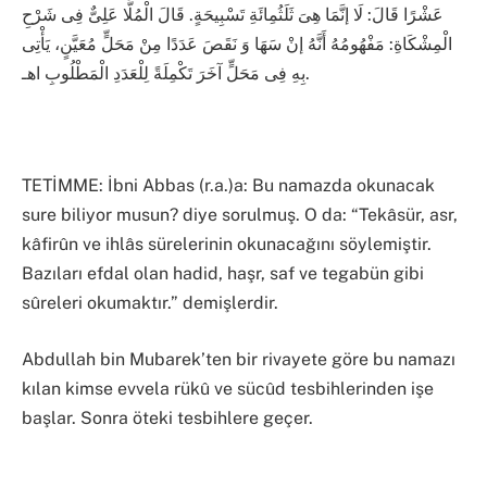
عَشْرًا قَالَ: لَا إنَّمَا هِىَ ثَلَثُمِائَةِ تَسْبِيحَةٍ. قَالَ الْمُلَّا عَلِىٌّ فِى شَرْحِ
الْمِشْكَاةِ: مَفْهُومُهُ أَنَّهُ إنْ سَهَا وَ نَقَصَ عَدَدًا مِنْ مَحَلٍّ مُعَيَّنٍ، يَأْتِى
بِهِ فِى مَحَلٍّ آخَرَ تَكْمِلَةً لِلْعَدَدِ الْمَطْلُوبِ اهـ.
TETİMME: İbni Abbas (r.a.)a: Bu namazda okunacak
sure biliyor musun? diye sorulmuş. O da: “Tekâsür, asr,
kâfirûn ve ihlâs sürelerinin okunacağını söylemiştir.
Bazıları efdal olan hadid, haşr, saf ve tegabün gibi
sûreleri okumaktır.” demişlerdir.
Abdullah bin Mubarek’ten bir rivayete göre bu namazı
kılan kimse evvela rükû ve sücûd tesbihlerinden işe
başlar. Sonra öteki tesbihlere geçer.