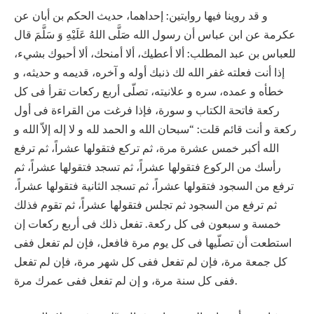
و قد روينا فيها روايتين: إحداهما، حديث الحكم بن أبان عن
عكرمة عن ابن عباس أن رسول الله صَلَّى اللهُ عَلَيْهِ وَ سَلَّمَ قال
للعباس بن عبد المطلب: ألا أعطيك، ألا أمنحك، ألا أحبوك بشيء،
إذا أنت فعلته غفر الله لك ذنبك أوله و آخره، قديمه و حديثه، و
خطأه و عمده، سره و علانيته، تصلّى أربع ركعات تقرأ فى كل
ركعة فاتحة الكتاب و سورة، فإذا فرغت من القراءة فى أول
ركعة و أنت قائم قلت: “سبحان الله و الحمد لله و لا إله إلاّ الله و
الله أكبر خمس عشرة مرة، ثم تركع فتقولها عشراً، ثم ترفع
رأسك من الركوع فتقولها عشراً، ثم تسجد فتقولها عشراً، ثم
ترفع من السجود فتقولها عشراً، ثم تسجد الثانية فتقولها عشراً،
ثم ترفع من السجود ثم تجلس فتقولها عشراً، ثم تقوم فذلك
خمسة و سبعون فى كل ركعة. تفعل ذلك فى أربع ركعات إن
استطعت أن تصلّيها فى كل يوم مرة فافعل، فإن لم تفعل ففى
كل جمعة مرة، فإن لم تفعل ففى كل شهر مرة، فإن لم تفعل
ففى كل سنة مرة، و إن لم تفعل ففى عمرك مرة.