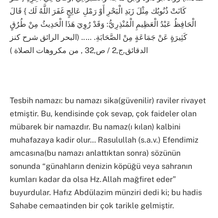
كَانَتْ ذُنُوبُك مِثْلَ زَبَدِ الْبَحْرِ أَوْ رَمْلِ عَالِجٍ غَفَرَ اللَّهُ لَك } قَالَ
الْحَافِظُ عَبْدُ الْعَظِيمِ الْمُنْذِرِيُّ: وَقَدْ رُوِيَ هَذَا الْحَدِيثُ مِنْ طُرُقٍ
كَثِيرَةٍ عَنْ جَمَاعَةٍ مِنْ الصَّحَابَةِ. ….. (البحر الرائق شرح كنز
الدقائق,ج,2 / ص,32 , من مكروهات الصلاة )
Tesbih namazı: bu namazı sika(güvenilir) raviler rivayet
etmiştir. Bu, kendisinde çok sevap, çok faideler olan
mübarek bir namazdır. Bu namaz(ı kılan) kalbini
muhafazaya kadir olur… Rasulullah (s.a.v.) Efendimiz
amcasına(bu namazı anlattıktan sonra) sözünün
sonunda “günahların denizin köpüğü veya sahranın
kumları kadar da olsa Hz.Allah mağfiret eder”
buyurdular. Hafız Abdülazim münziri dedi ki; bu hadis
Sahabe cemaatinden bir çok tarikle gelmiştir.