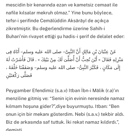
mescidin bir kenarında ezan ve kametsiz cemaat ile
nafile kılsalar mekruh olmaz.” Yine bunu böylece,
tefsr-i şerifinde Cemâlüddin Aksârâyî de açıkça
zikretmiştir. Bu değerlendirme üzerine Sahih-i
Buhari’nin rivayet ettiği şu hadis-i şerif de delalet eder:
عَنْ عِتْبَانَ بْنِ مَالِكٍ أَنَّ النَّبِىَّ – صلى الله عليه وسلم – أَتَاهُ فِى
مَنْزِلِهِ فَقَالَ « أَيْنَ تُحِبُّ أَنْ أُصَلِّىَ لَكَ مِنْ بَيْتِكَ » . قَالَ فَأَشَرْتُ لَهُ
إِلَى مَكَانٍ ، فَكَبَّرَ النَّبِىُّ – صلى الله عليه وسلم – وَصَفَفْنَا خَلْفَهُ ،
فَصَلَّى رَكْعَتَيْنِ
​Peygamber Efendimiz (s.a.v) Itban İbn-i Mâlik (r.a)’ın
menziline gitmiş ve: “Senin için evinin neresinde namaz
kılmam hoşuna gider?”,diye buyurmuştu. Itban: “Ben
onun için bir mekanı gösterdim. Nebi (s.a.v.) tekbir aldı.
Biz de arkasında saf tuttuk. İki rekat namaz kıldırdı.”,
demişti.