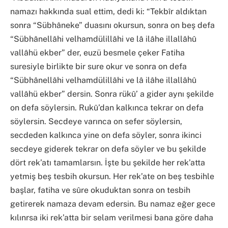
namazı hakkında sual ettim, dedi ki: “Tekbîr aldıktan
sonra “Sübhâneke” duasını okursun, sonra on beş defa
“Sübhânellâhi velhamdülillâhi ve lâ ilâhe illallâhû
vallâhü ekber” der, euzü besmele çeker Fatiha
suresiyle birlikte bir sure okur ve sonra on defa
“Sübhânellâhi velhamdülillâhi ve lâ ilâhe illallâhû
vallâhü ekber” dersin. Sonra rükû’ a gider aynı şekilde
on defa söylersin. Rukû’dan kalkınca tekrar on defa
söylersin. Secdeye varınca on sefer söylersin,
secdeden kalkınca yine on defa söyler, sonra ikinci
secdeye giderek tekrar on defa söyler ve bu şekilde
dört rek’atı tamamlarsın. İşte bu şekilde her rek’atta
yetmiş beş tesbih okursun. Her rek’ate on beş tesbihle
başlar, fatiha ve sûre okuduktan sonra on tesbih
getirerek namaza devam edersin. Bu namaz eğer gece
kılınrsa iki rek’atta bir selam verilmesi bana göre daha