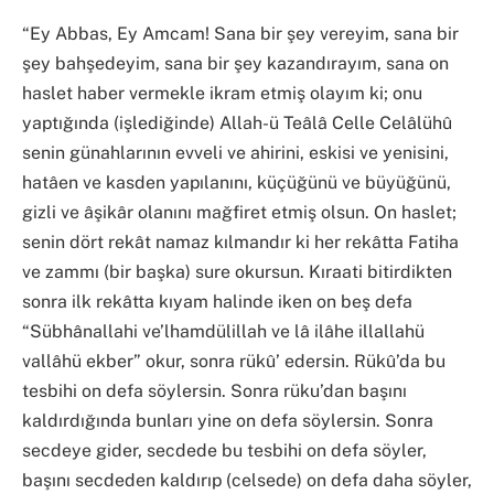
“Ey Abbas, Ey Amcam! Sana bir şey vereyim, sana bir
şey bahşedeyim, sana bir şey kazandırayım, sana on
haslet haber vermekle ikram etmiş olayım ki; onu
yaptığında (işlediğinde) Allah-ü Teâlâ Celle Celâlühû
senin günahlarının evveli ve ahirini, eskisi ve yenisini,
hatâen ve kasden yapılanını, küçüğünü ve büyüğünü,
gizli ve âşikâr olanını mağfiret etmiş olsun. On haslet;
senin dört rekât namaz kılmandır ki her rekâtta Fatiha
ve zammı (bir başka) sure okursun. Kıraati bitirdikten
sonra ilk rekâtta kıyam halinde iken on beş defa
“Sübhânallahi ve’lhamdülillah ve lâ ilâhe illallahü
vallâhü ekber” okur, sonra rükû’ edersin. Rükû’da bu
tesbihi on defa söylersin. Sonra rüku’dan başını
kaldırdığında bunları yine on defa söylersin. Sonra
secdeye gider, secdede bu tesbihi on defa söyler,
başını secdeden kaldırıp (celsede) on defa daha söyler,