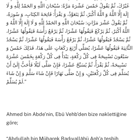
غَيْرُكَ، ثُمَّ يَقُولُ خَمْسَ عَشْرَةَ مَرَّةً: سُبْحَانَ اللَّهِ وَ الحَمْدُ لِلَّهِ وَ لَا
إِلَهَ إِلَّا اللَّهُ وَ اللَّهُ أَكْبَرُ، ثُمَّ يَتَعَوَّذُ، وَ يَقْرَأُ: فَاتِحَةَ الكِتَابِ، وَ سُورَةً،
ثُمَّ يَقُولُ عَشْرَ مَرَّاتٍ: سُبْحَانَ اللَّهِ وَ الحَمْدُ لِلَّهِ وَ لَا إِلَهَ إِلَّا اللَّهُ وَ
اللَّهُ أَكْبَرُ، ثُمَّ يَرْكَعُ فَيَقُولُهَا عَشْرًا، ثُمَّ يَرْفَعُ رَأْسَهُ فَيَقُولُهَا عَشْرًا،
ثُمَّ يَسْجُدُ فَيَقُولُهَا عَشْرًا، ثُمَّ يَرْفَعُ رَأْسَهُ فَيَقُولُهَا عَشْرًا، ثُمَّ يَسْجُدُ
الثَّانِيَةَ فَيَقُولُهَا عَشْرًا، يُصَلِّي أَرْبَعَ رَكَعَاتٍ عَلَى هَذَا، فَذَلِكَ خَمْسٌ وَ
سَبْعُونَ تَسْبِيحَةً فِى كُلِّ رَكْعَةٍ، يَبْدَأُ فِى كُلِّ رَكْعَةٍ بِخَمْسَ عَشْرَةَ
تَسْبِيحَةً، ثُمَّ يَقْرَأُ، ثُمَّ يُسَبِّحُ عَشْرًا، فَإِنْ صَلَّى لَيْلًا فَأَحَبُّ إِلَىَّ أَنْ
يُسَلِّمَ فِى كُلِّ رَكْعَتَيْنِ، وَ إِنْ صَلَّى نَهَارًا فَإِنْ شَاءَ سَلَّمَ وَ إِنْ شَاءَ
لَمْ يُسَلِّمْ.”
Ahmed bin Abde’nin, Ebû Vehb’den bize naklettiğine
göre;
“Abdullah bin Mübarek Radıyallâhü Anh’a tesbih