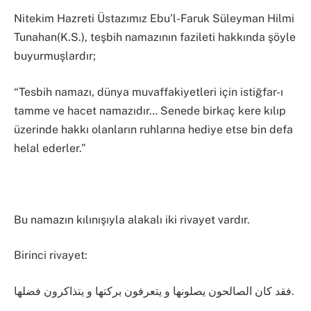
Nitekim Hazreti Üstazımız Ebu’l-Faruk Süleyman Hilmi
Tunahan(K.S.), teşbih namazının fazileti hakkında şöyle
buyurmuşlardır;
“Tesbih namazı, dünya muvaffakiyetleri için istiğfar-ı
tamme ve hacet namazıdır… Senede birkaç kere kılıp
üzerinde hakkı olanların ruhlarına hediye etse bin defa
helal ederler.”
Bu namazın kılınışıyla alakalı iki rivayet vardır.
Birinci rivayet:
فقد كان الصالحون يصلونها و يتعرفون بركتها و يتذاكرون فضلها.