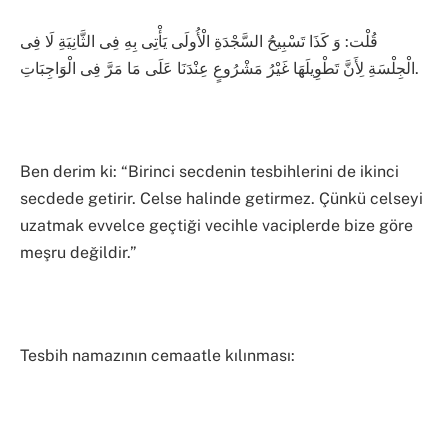
قُلْت: وَ كَذَا تَسْبِيحُ السَّجْدَةِ الْأُولَى يَأْتِى بِهِ فِى الثَّانِيَةِ لَا فِى
الْجِلْسَةِ لِأَنَّ تَطْوِيلَهَا غَيْرُ مَشْرُوعٍ عِنْدَنَا عَلَى مَا مَرَّ فِى الْوَاجِبَاتِ.
Ben derim ki: “Birinci secdenin tesbihlerini de ikinci
secdede getirir. Celse halinde getirmez. Çünkü celseyi
uzatmak evvelce geçtiği vecihle vaciplerde bize göre
meşru değildir.”
Tesbih namazının cemaatle kılınması: