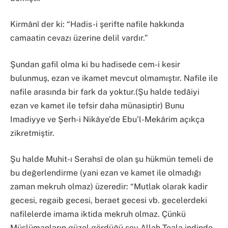
​Kirmânî der ki: “Hadis-i şerifte nafile hakkında
camaatin cevazı üzerine delil vardır.”
​Şundan gafil olma ki bu hadisede cem-i kesir
bulunmuş, ezan ve ikamet mevcut olmamıştır. Nafile ile
nafile arasında bir fark da yoktur.(Şu halde tedâiyi
ezan ve kamet ile tefsir daha münasiptir) Bunu
Imadiyye ve Şerh-i Nikâye’de Ebu’l-Mekârim açıkça
zikretmiştir.
​Şu halde Muhit-ı Serahsî de olan şu hükmün temeli de
bu değerlendirme (yani ezan ve kamet ile olmadığı
zaman mekruh olmaz) üzeredir: “Mutlak olarak kadir
gecesi, regaib gecesi, beraet gecesi vb. gecelerdeki
nafilelerde imama iktida mekruh olmaz. Çünkü
Müslümanların güzel gördüğü şey Allah Teala indinde