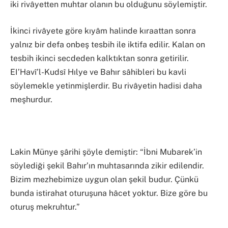
iki rivâyetten muhtar olanın bu olduğunu söylemiştir.
İkinci rivâyete göre kıyâm halinde kıraattan sonra
yalnız bir defa onbeş tesbih ile iktifa edilir. Kalan on
tesbih ikinci secdeden kalktıktan sonra getirilir.
EI’Havî’l-Kudsî Hılye ve Bahır sâhibleri bu kavli
söylemekle yetinmişlerdir. Bu rivâyetin hadisi daha
meşhurdur.
Lakin Münye şârihi şöyle demiştir: “İbni Mubarek’in
söylediği şekil Bahır’ın muhtasarında zikir edilendir.
Bizim mezhebimize uygun olan şekil budur. Çünkü
bunda istirahat oturuşuna hâcet yoktur. Bize göre bu
oturuş mekruhtur.”