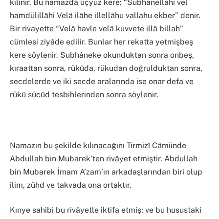
kılınır. Bu namazda üçyüz kere: “Subhanellahi vel
hamdülillâhi Velâ ilâhe illellâhu vallahu ekber” denir.
Bir rivayette “Velâ havle velâ kuvvete illâ billah”
cümlesi ziyâde edilir. Bunlar her rekatta yetmişbeş
kere söylenir. Subhâneke okunduktan sonra onbeş,
kıraattan sonra, rükûda, rükudan doğrulduktan sonra,
secdelerde ve iki secde aralarında ise onar defa ve
rükû sücûd tesbihlerinden sonra söylenir.
Namazın bu şekilde kılınacağını Tirmizî Câmiinde
Abdullah bin Mubarek’ten rivâyet etmiştir. Abdullah
bin Mubarek İmam A’zam’ın arkadaşlarından biri olup
ilim, zühd ve takvada ona ortaktır.
Kınye sahibi bu rivâyetle iktifa etmiş; ve bu husustaki