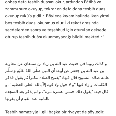
onbeş defa tesbih duasını okur, ardından Fâtihâ ve
zammı sure okuyup, tekrar on defa daha tesbih duası
okunup rukû’a gidilir. Böylece kıyam halinde iken yirmi
beş tesbih duası okunmuş olur. İki rekat arasında
secdelerden sonra ve teşehhüd için oturulan celsede
oturup tesbih duâsı okunmayacağı bildirilmektedir.”
و كذلك روينا فى حديث عبد الله بن زياد بن سمعان عن معاوية
بن عبد الله بن جعفر عن أبيه: أن النبى صَلَّى اللهُ عَلَيْهِ وَ سَلَّمَ
علمه صلاة التسبيح قال فيها: “يفتتح الصلاة مكبراً ثم يقول فذكر
الكلمات و زاد فيها “و لا حول ولا قوة إلاّ بالله العلى العظيم”، و
قال فيه: “يقول ذلك خمس عشرة مرة”، و لم يذكر بعد السجدة
الثانية عند القيام أن يقولها.
Tesbih namazıyla ilgili başka bir rivayet de şöyledir: