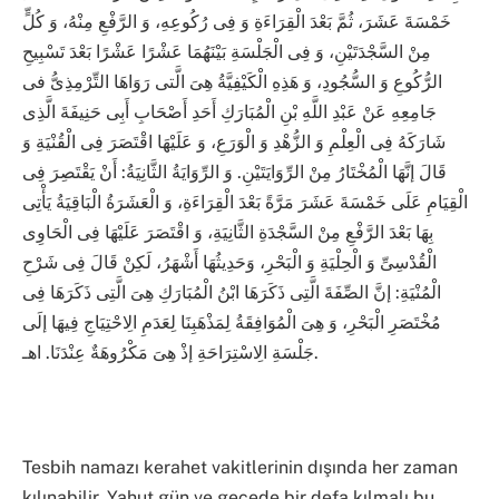
خَمْسَةَ عَشَرَ، ثُمَّ بَعْدَ الْقِرَاءَةِ وَ فِى رُكُوعِهِ، وَ الرَّفْعِ مِنْهُ، وَ كُلٍّ
مِنْ السَّجْدَتَيْنِ، وَ فِى الْجَلْسَةِ بَيْنَهُمَا عَشْرًا عَشْرًا بَعْدَ تَسْبِيحِ
الرُّكُوعِ وَ السُّجُودِ، وَ هَذِهِ الْكَيْفِيَّةُ هِىَ الَّتى رَوَاهَا التِّرْمِذِىُّ فى
جَامِعِهِ عَنْ عَبْدِ اللَّهِ بْنِ الْمُبَارَكِ أَحَدِ أَصْحَابِ أَبِى حَنِيفَةَ الَّذِى
شَارَكَهُ فِى الْعِلْمِ وَ الزُّهْدِ وَ الْوَرَعِ، وَ عَلَيْهَا اقْتَصَرَ فِى الْقُنْيَةِ وَ
قَالَ إنَّهَا الْمُخْتَارُ مِنْ الرِّوَايَتَيْنِ. وَ الرِّوَايَةُ الثَّانِيَةُ: أَنْ يَقْتَصِرَ فِى
الْقِيَامِ عَلَى خَمْسَةَ عَشَرَ مَرَّةً بَعْدَ الْقِرَاءَةِ، وَ الْعَشَرَةُ الْبَاقِيَةُ يَأْتِى
بِهَا بَعْدَ الرَّفْعِ مِنْ السَّجْدَةِ الثَّانِيَةِ، وَ اقْتَصَرَ عَلَيْهَا فِى الْحَاوِى
الْقُدْسِىِّ وَ الْحِلْيَةِ وَ الْبَحْرِ، وَحَدِيثُهَا أَشْهَرُ، لَكِنْ قَالَ فِى شَرْحِ
الْمُنْيَةِ: إنَّ الصِّفَةَ الَّتِى ذَكَرَهَا ابْنُ الْمُبَارَكِ هِىَ الَّتِى ذَكَرَهَا فِى
مُخْتَصَرِ الْبَحْرِ، وَ هِىَ الْمُوَافِقَةُ لِمَذْهَبِنَا لِعَدَمِ الِاحْتِيَاجِ فِيهَا إلَى
جَلْسَةِ الِاسْتِرَاحَةِ إذْ هِىَ مَكْرُوهَةٌ عِنْدَنَا. اهـ.
Tesbih namazı kerahet vakitlerinin dışında her zaman
kılınabilir. Yahut gün ve gecede bir defa kılmalı bu