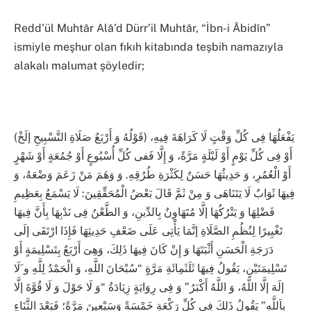
Redd’ül Muhtâr Alâ’d Dürr’il Muhtâr, “İbn-i Âbidîn”
ismiyle meşhur olan fıkıh kitabında teşbih namazıyla
alakalı malumat şöyledir;
(قَوْلُهُ وَ أَرْبَعُ صَلَاةِ التَّسْبِيحِ إلَخْ) يَفْعَلُهَا فِى كُلِّ وَقْتٍ لَا كَرَاهَةَ فِيهِ،
أَوْ فِى كُلِّ يَوْمٍ أَوْ لَيْلَةٍ مَرَّةً، وَ إِلَّا فَفى كُلِّ أُسْبُوعٍ أَوْ جُمُعَةٍ أَوْ شَهْرٍ
أَوْ الْعُمُرِ، وَ حَدِيثُهَا حَسَنٌ لِكَثْرَةِ طُرُقِهِ. وَ وَهَمَ مَنْ زَعَمَ وَضْعَهُ، وَ
فِيهَا ثَوَابٌ لَا يَتَنَاهَى وَ مِنْ ثَمَّ قَالَ بَعْضُ الْمُحَقِّقِينَ: لَا يَسْمَعُ بِعَظِيمِ
فَضْلِهَا وَ يَتْرُكُهَا إلَّا مُتَهَاوِنٌ بِالدِّينِ، وَ الطَّعْنُ فِى نَدْبِهَا بِأَنَّ فِيهَا
تَغْيِيرًا لِنُظُمِ الصَّلَاةِ إنَّمَا يَأْتِى عَلَى ضَعْفِ حَدِيثِهَا فَإِذَا ارْتَقَى إلَى
دَرَجَةِ الْحَسَنِ أَثْبَتَهَا وَ إِنْ كَانَ فِيهَا ذَلِكَ، وَهِىَ أَرْبَعٌ بِتَسْلِيمَةٍ أَوْ
تَسْلِيمَتَيْنِ، يَقُولُ فِيهَا ثَلَثَمِائَةِ مَرَّةٍ “سُبْحَانَ اللَّهِ، وَ الْحَمْدُ لِلَّهِ و َلَا
إلَهَ إلَّا اللَّهُ، وَ اللَّهُ أَكْبَرُ” وَ فِى رِوَايَةٍ زِيَادَةُ “وَ لَا حَوْلَ وَ لَا قُوَّةَ إلَّا
بِاَللَّهِ” يَقُولُ ذَلِكَ فِى كُلِّ رَكْعَةٍ خَمْسَةً وَسَبْعِينَ مَرَّةً؛ فَبَعْدَ الثَّنَاءِ