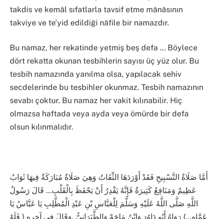
takdis ve kemâl sıfatlarla tavsif etme mânâsının
takviye ve te’yid edildiği nâfile bir namazdır.
Bu namaz, her rekatinde yetmiş beş defa … Böylece
dört rekatta okunan tesbihlerin sayısı üç yüz olur. Bu
tesbih namazında yanılma olsa, yapılacak sehiv
secdelerinde bu tesbihler okunmaz. Tesbih namazının
sevabı çoktur. Bu namaz her vakit kılınabilir. Hiç
olmazsa haftada veya ayda veya ömürde bir defa
olsun kılınmalıdır.
أَمَّا صَلَاةُ التَّسْبِيحِ فَقَدْ أَوْرَدَهَا الثِّقَاتُ وَهِيَ صَلَاةٌ مُبَارَكَةٌ فِيهَا ثَوَابٌ
عَظِيمٌ وَمَنَافِعُ كَثِيرَةٌ فَإِنَّهُ يَقْدِرُ أَنْ يَحْفَظَ بِالْقَلْبِ… قَالَ رَسُولُ
اللَّهِ صَلَّى اللَّهُ عَلَيْهِ وَسَلَّمَ لِلْعَبَّاسِ بْنِ عَبْدِ الْمُطَّلِبِ يَا عَبَّاسُ يَا
عَمَّاه…} رَوَاهُ أَبُو دَاوُد وَابْنُ مَاجَهْ وَالطَّبَرَانِيُّ ,وَقَالَ فِي آخِرِهِ { فَلَوْ