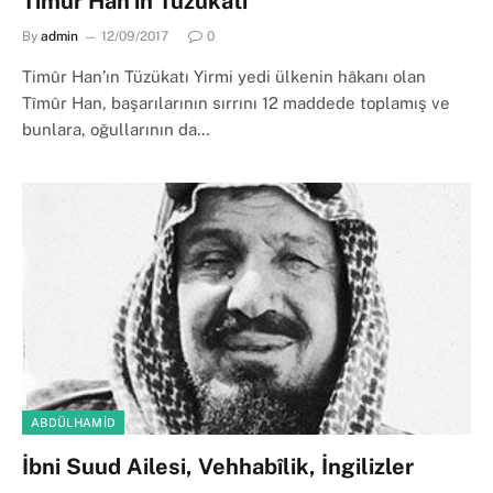
Timûr Han’ın Tüzükatı
By
admin
12/09/2017
0
Timûr Han’ın Tüzükatı Yirmi yedi ülkenin hâkanı olan
Tîmûr Han, başarılarının sırrını 12 maddede toplamış ve
bunlara, oğullarının da…
ABDÜLHAMID
İbni Suud Ailesi, Vehhabîlik, İngilizler