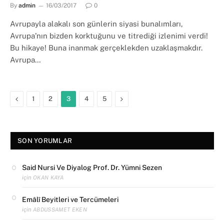
By
admin
16/03/2017
0
Avrupayla alakalı son günlerin siyasi bunalımları,
Avrupa’nın bizden korktuğunu ve titrediği izlenimi verdi!
Bu hikaye! Buna inanmak gerçeklekden uzaklaşmakdır.
Avrupa…
Previous
Next
1
2
3
4
5
SON YORUMLAR
Said Nursi Ve Diyalog Prof. Dr. Yümni Sezen
için
OKAN KAYA
Emâlî Beyitleri ve Tercümeleri
için
ABDUSSAMET EKEN