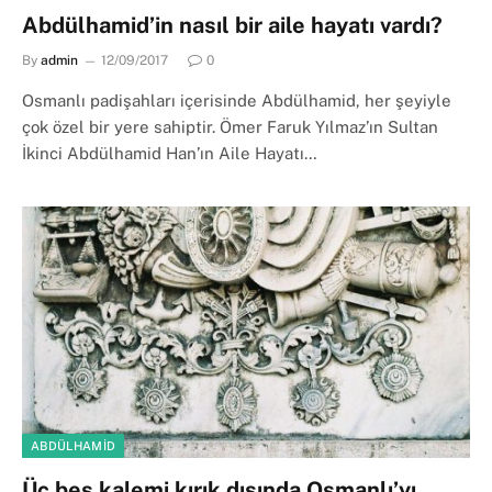
Abdülhamid’in nasıl bir aile hayatı vardı?
By
admin
12/09/2017
0
Osmanlı padişahları içerisinde Abdülhamid, her şeyiyle
çok özel bir yere sahiptir. Ömer Faruk Yılmaz’ın Sultan
İkinci Abdülhamid Han’ın Aile Hayatı…
ABDÜLHAMID
Üç beş kalemi kırık dışında Osmanlı’yı