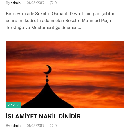
By
admin
01/05/2017
0
Bir devrin adı: Sokollu Osmanlı Devleti’nin padişahtan
sonra en kudretli adamı olan Sokollu Mehmed Paşa
Türklüğe ve Müslümanlığa düşman…
AKAID
İSLAMİYET NAKİL DİNİDİR
By
admin
01/05/2017
0