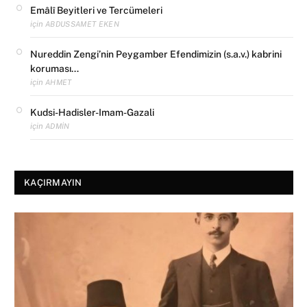
Emâlî Beyitleri ve Tercümeleri
için
ABDUSSAMET EKEN
Nureddin Zengi’nin Peygamber Efendimizin (s.a.v.) kabrini
koruması…
için
AHMET
Kudsi-Hadisler-Imam-Gazali
için
ADMIN
KAÇIRMAYIN