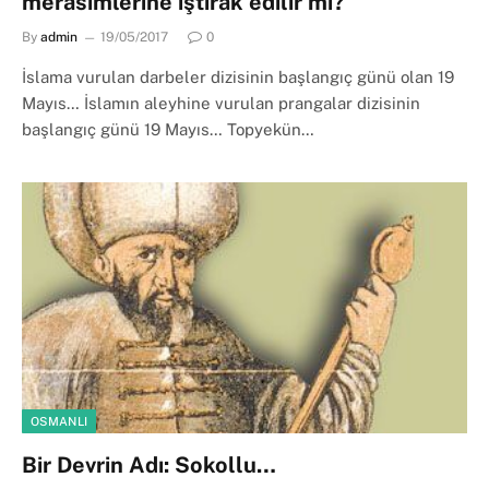
merasimlerine iştirâk edilir mi?
By
admin
19/05/2017
0
İslama vurulan darbeler dizisinin başlangıç günü olan 19
Mayıs… İslamın aleyhine vurulan prangalar dizisinin
başlangıç günü 19 Mayıs… Topyekün…
OSMANLI
Bir Devrin Adı: Sokollu…