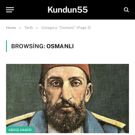
Kundun55
»
»
Home
Tarih
Category: "Osmanlı" (Page 3)
BROWSING:
OSMANLI
ABDÜLHAMID