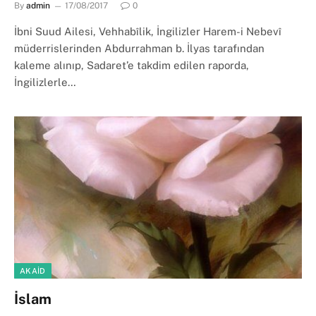
By
admin
17/08/2017
0
İbni Suud Ailesi, Vehhabîlik, İngilizler Harem-i Nebevî
müderrislerinden Abdurrahman b. İlyas tarafından
kaleme alınıp, Sadaret’e takdim edilen raporda,
İngilizlerle…
AKAID
İslam